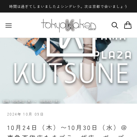
ス
時間は過ぎてしまいましたよシンデレラ。次は京都で会いましょう
キ
ッ
プ
し
て
コ
ン
テ
ン
ツ
に
移
動
す
る
2024年 10月 09日
10月24日（木）〜10月30日（水）＠