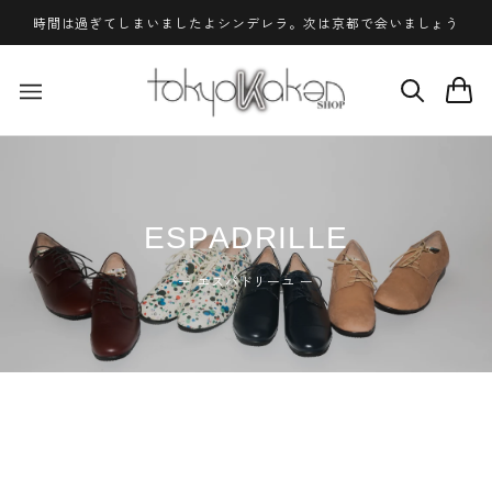
ス
時間は過ぎてしまいましたよシンデレラ。次は京都で会いましょう
キ
ッ
プ
し
て
コ
ン
テ
ン
ESPADRILLE
ツ
に
ー エスパドリーユ ー
移
動
す
る