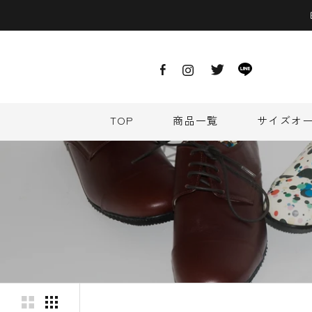
ス
キ
ッ
プ
し
て
コ
ン
TOP
商品一覧
サイズオ
テ
TOP
商品一覧
サイズオ
ン
ツ
に
移
動
す
る