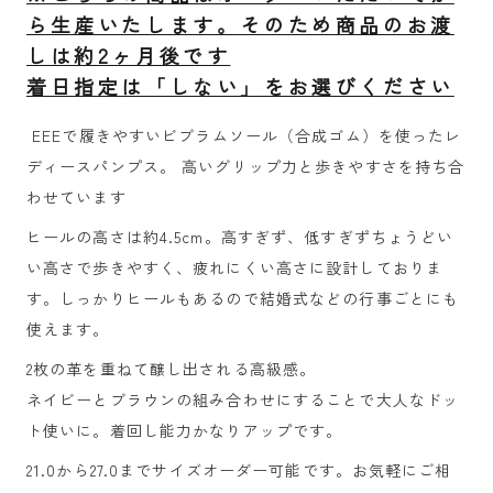
ら生産いたします。そのため商品のお渡
しは約2ヶ月後です
着日指定は「しない」をお選びください
EEEで履きやすいビブラムソール（合成ゴム）を使ったレ
ディースパンプス。
高いグリップ力と歩きやすさを持ち合
わせています
ヒールの高さは約4.5cm。高すぎず、低すぎずちょうどい
い高さで
歩きやすく、疲れにくい高さに設計しておりま
す。
しっかりヒールもあるので結婚式などの行事ごとにも
使えます。
2枚の革を重ねて醸し出される高級感。
ネイビーとブラウンの組み合わせにすることで大人なドッ
ト使いに。着回し能力かなりアップです。
21.0から27.0までサイズオーダー可能です。お気軽にご相