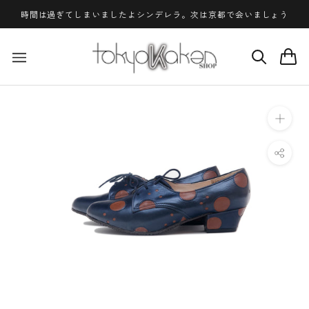
ス
時間は過ぎてしまいましたよシンデレラ。次は京都で会いましょう
キ
ッ
プ
し
て
コ
ン
テ
ン
ツ
に
移
動
す
る