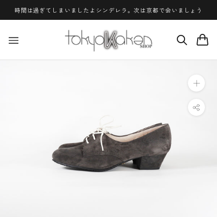
ス
時間は過ぎてしまいましたよシンデレラ。次は京都で会いましょう
キ
ッ
プ
し
て
コ
ン
テ
ン
ツ
に
移
動
す
る