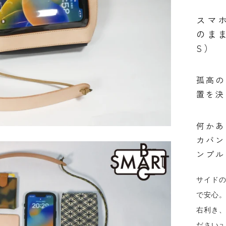
スマ
のま
S）
孤高の
置を決
何かあ
カバン
ンプル
サイド
で安心
右利き
ださい
ユ