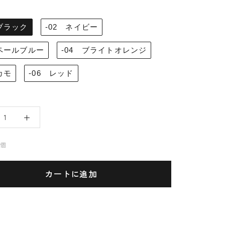
 ブラック
-02 ネイビー
 ペールブルー
-04 ブライトオレンジ
カモ
-06 レッド
3個
カートに追加
明