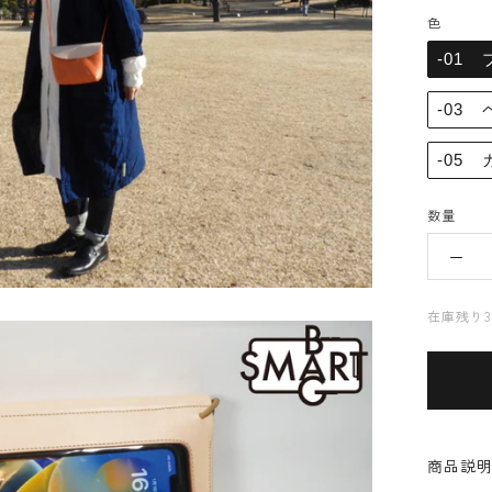
色
-01
-03
-05 
数量
在庫残り
商品説