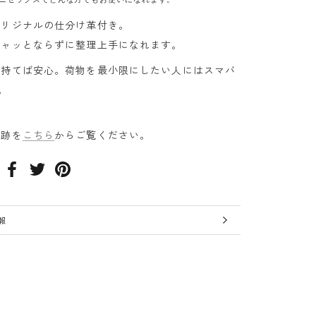
オリジナルの仕分け革付き。
チャッとならずに整理上手になれます。
け持てば安心。荷物を最小限にしたい人にはスマバ
。
軌跡を
こちら
からご覧ください。
報
見る