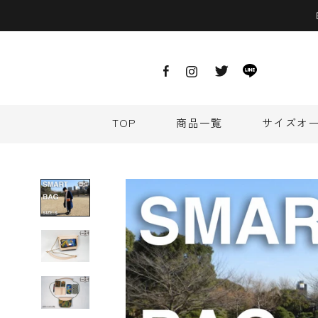
ス
キ
ッ
プ
し
て
コ
ン
TOP
商品一覧
サイズオ
テ
TOP
商品一覧
サイズオ
ン
ツ
に
移
動
す
る