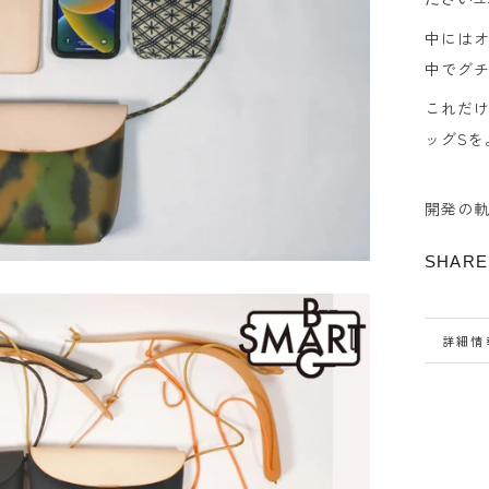
中には
中でグ
これだ
ッグSを
開発の
SHARE
詳細情
画像を