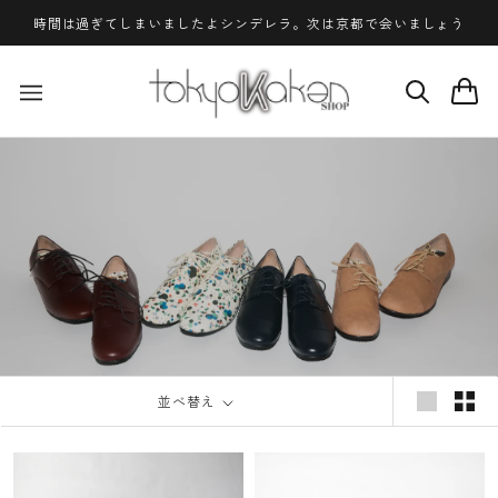
ス
時間は過ぎてしまいましたよシンデレラ。次は京都で会いましょう
キ
ッ
プ
し
て
コ
ン
テ
ン
ツ
に
移
動
す
る
並べ替え